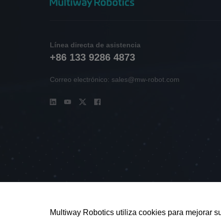
Línea directa de asistencia
+86 133 9286 4873
Correo electrónico: sales@mw-robot.com
Multiway Robotics utiliza cookies para mejorar 