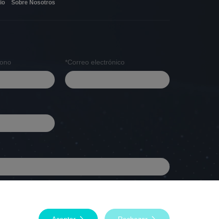
io
Sobre Nosotros
fono
*Correo electrónico
Aceptar
Rechazar