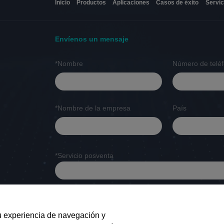
Inicio
Productos
Aplicaciones
Casos de éxito
Servic
Envíenos un mensaje
*Nombre
Número de telé
*Nombre de la empresa
País
*Servicio posventa
Escriba aquí sus preguntas o sugerencias.
Enviar
su experiencia de navegación y