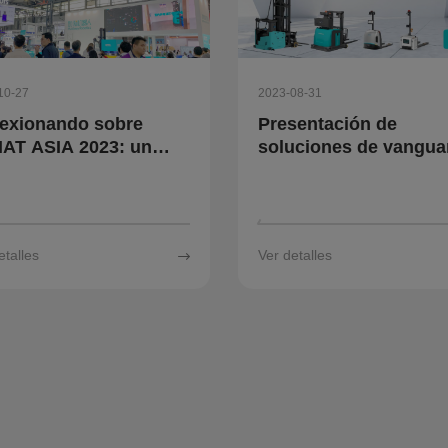
10-27
2023-08-31
lexionando sobre
Presentación de
AT ASIA 2023: un
soluciones de vangua
cero agradecimiento
en Logis-Tech Tokyo
Multiway Robotics
2023: la tercera
exposición de innova
etalles
Ver detalles