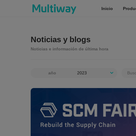
Inicio
Produ
Inicio
Noticias y blogs
Noticias e información de última hora
Productos
año
Aplicaciones
Casos de éxito
Servicio
tics y
ar
o