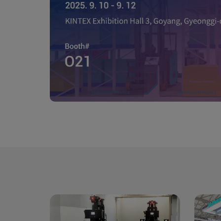
Sobre Nosotros
tegrador
para
CN
KR
JP
EN
D