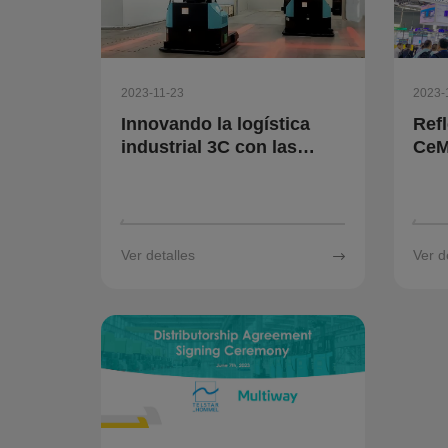
2023-11-23
2023-
Innovando la logística
Ref
industrial 3C con las
CeM
soluciones inteligentes
sin
de Multiway Robotics
de 
Ver detalles
Ver d