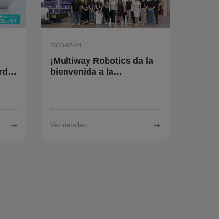
2023-08-24
¡Multiway Robotics da la
rdia
bienvenida a la
delegación del gobierno
de la ciudad de Duisburg
ción
para el intercambio!
Ver detalles