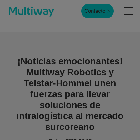
Contacto
Inicio
Productos
¡Noticias emocionantes!
Multiway Robotics y
Aplicaciones
Telstar-Hommel unen
fuerzas para llevar
Casos de éxito
soluciones de
intralogística al mercado
Servicio
surcoreano