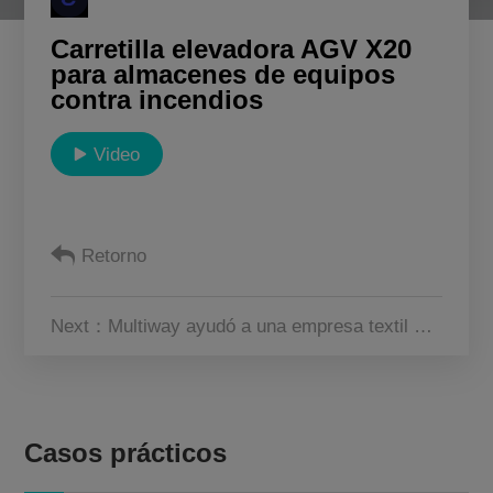
Sobre Nosotros
Carretilla elevadora AGV X20
para almacenes de equipos
contra incendios
CN
KR
JP
EN
Video
DE
Retorno
Next：Multiway ayudó a una empresa textil a actualizar la automatización de su logística de producción y almacén.
Casos prácticos