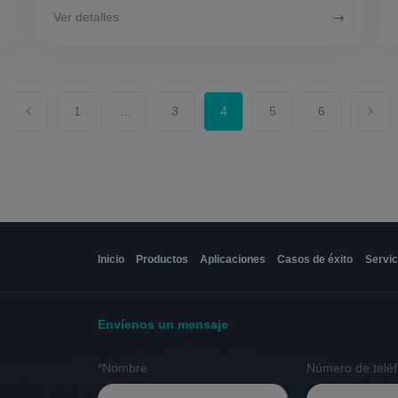
Ver detalles
1
...
3
4
5
6
Inicio
Productos
Aplicaciones
Casos de éxito
Servic
Envíenos un mensaje
*Nombre
Número de telé