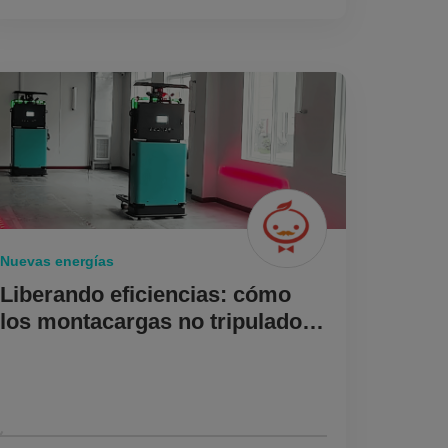
Nuevas energías
Liberando eficiencias: cómo
los montacargas no tripulados
están remodelando el
panorama de las baterías de
litio