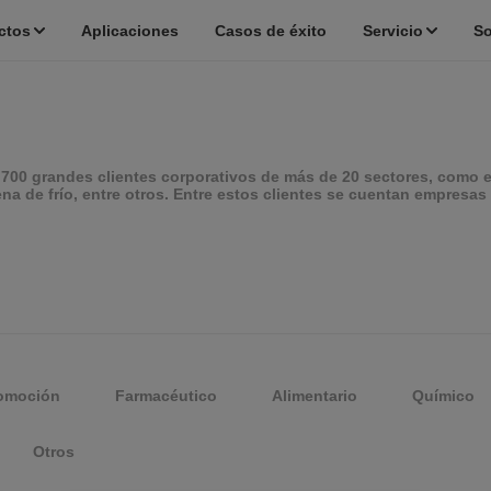
ctos
Aplicaciones
Casos de éxito
Servicio
So
700 grandes clientes corporativos de más de 20 sectores, como el 
na de frío, entre otros. Entre estos clientes se cuentan empresas 
omoción
Farmacéutico
Alimentario
Químico
Otros