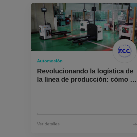
Sobre Nosotros
CN
KR
JP
EN
D
Automoción
Revolucionando la logística de
la línea de producción: cómo la
robótica multidireccional
potencia a un gigante de piezas
automotrices con una solución
de montacargas no tripulado
Ver detalles