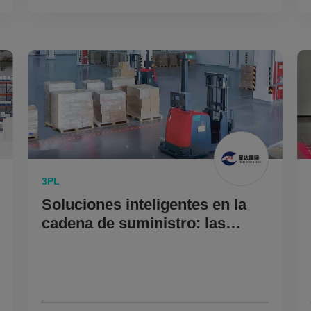
3PL
Soluciones inteligentes en la
cadena de suministro: las
carretillas elevadoras no
tripuladas de Multiway
Robotics aumentan la
eficiencia del almacén