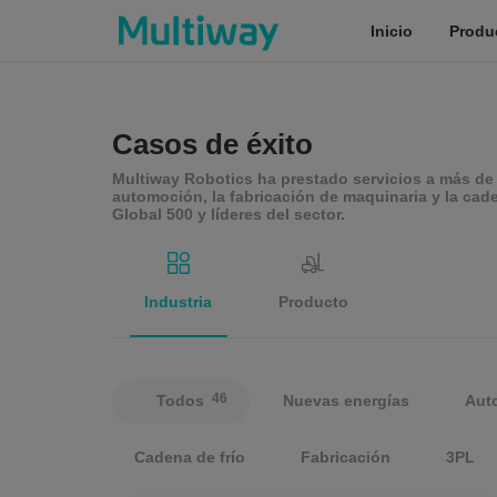
Inicio
Produ
Inicio
Casos de éxito
Multiway Robotics ha prestado servicios a más de 
automoción, la fabricación de maquinaria y la cade
Productos
Global 500 y líderes del sector.
Aplicaciones
Industria
Producto
Casos de éxito
46
Todos
Nuevas energías
Aut
Servicio
Cadena de frío
Fabricación
3PL