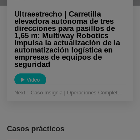
Sobre Nosotros
Ultraestrecho | Carretilla
elevadora autónoma de tres
direcciones para pasillos de
CN
KR
JP
EN
1,65 m: Multiway Robotics
impulsa la actualización de la
DE
automatización logística en
empresas de equipos de
seguridad
Video
Next：Caso Insignia | Operaciones Completamente Autónomas: La Solución de Montacargas Inteligente de Tres Vías de Multiway Robotics Permite la Actualización Inteligente de un Almacén Europeo de Gran Altura
Retorno
Casos prácticos