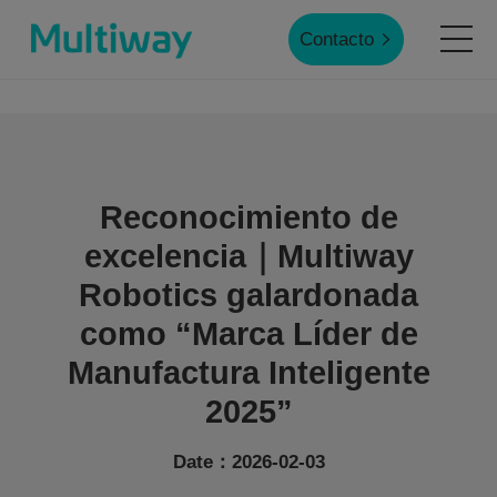
Contacto
Inicio
Productos
Reconocimiento de
excelencia｜Multiway
Aplicaciones
Robotics galardonada
como “Marca Líder de
Casos de éxito
Manufactura Inteligente
2025”
Servicio
Date：2026-02-03